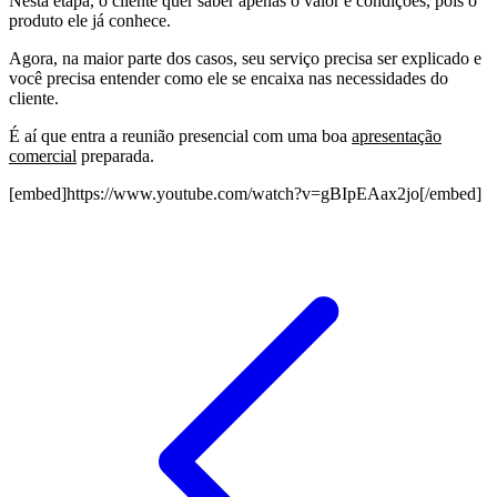
Nesta etapa, o cliente quer saber apenas o valor e condições, pois o
produto ele já conhece.
Agora, na maior parte dos casos, seu serviço precisa ser explicado e
você precisa entender como ele se encaixa nas necessidades do
cliente.
É aí que entra a reunião presencial com uma boa
apresentação
comercial
preparada.
[embed]https://www.youtube.com/watch?v=gBIpEAax2jo[/embed]