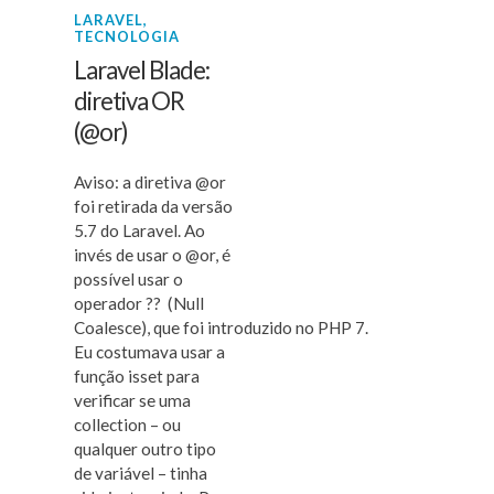
LARAVEL
,
TECNOLOGIA
Laravel Blade:
diretiva OR
(@or)
Aviso: a diretiva @or
foi retirada da versão
5.7 do Laravel. Ao
invés de usar o @or, é
possível usar o
operador ?? (Null
Coalesce), que foi introduzido no PHP 7.
Eu costumava usar a
função isset para
verificar se uma
collection – ou
qualquer outro tipo
de variável – tinha