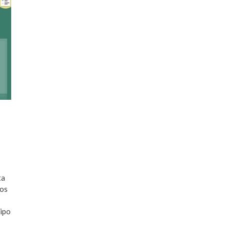
ta
dos
tipo