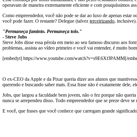
operavam de maneira extremamente eficiente e com pouquíssimos assi
Como empreendedor, você não pode se dar ao luxo de apenas estar ocupa
você pode fazer. O restante? Delegue (talvez
terceirizando
, inclusive).
"Permaneça faminto. Permaneça tolo."
- Steve Jobs
Steve Jobs disse essa pérola em meio ao seu famoso discurso aos for
problemas, assista ao vídeo primeiro e você vai entender, é muito bom
[embedyt] https://www.youtube.com/watch?v=s9E6XfJPAMM[/embe
O ex-CEO da Apple e da Pixar queria dizer aos alunos que mantives
querendo e buscando saber mais. Essa frase não é exatamente dele, el
Jobs, que largou a faculdade bem jovem, não o fez porque não queria e
nunca se arrependeu disso. Todo empreendedor que se preze deve se ma
E você, que frases que você conhece que carregam grande significad