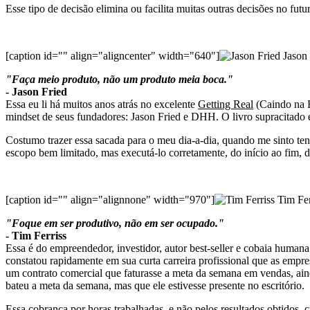
Esse tipo de decisão elimina ou facilita muitas outras decisões no fu
[caption id="" align="aligncenter" width="640"]
Jason 
"Faça meio produto, não um produto meia boca."
- Jason Fried
Essa eu li há muitos anos atrás no excelente
Getting Real
(Caindo na R
mindset de seus fundadores: Jason Fried e DHH. O livro supracitado
Costumo trazer essa sacada para o meu dia-a-dia, quando me sinto te
escopo bem limitado, mas executá-lo corretamente, do início ao fim,
[caption id="" align="alignnone" width="970"]
Tim Fer
"Foque em ser produtivo, não em ser ocupado."
- Tim Ferriss
Essa é do empreendedor, investidor, autor best-seller e cobaia humana
constatou rapidamente em sua curta carreira profissional que as empr
um contrato comercial que faturasse a meta da semana em vendas, ainda
bateu a meta da semana, mas que ele estivesse presente no escritório.
Essa cobrança por horas trabalhadas, e não pelos resultados obtidos, c