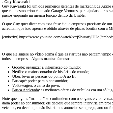
- Guy Kawasaki
Guy Kawasaki foi um dos primeiros gerentes de marketing da Apple e 
que ele mesmo criou chamado Garage Ventures, para ajudar outras sta
passos enquanto na mesma função dentro da
Umbler
.
O que Guy quer dizer com essa frase é que empresas precisam de um pr
acreditam que isso apenas é obtido através de placas bonitas com a M
[embedyt] https://www.youtube.com/watch?v=jSlwuafyUUo[/embedy
O que ele sugere no vídeo acima é que as startups não percam tempo e
todos na empresa. Alguns mantras famosos:
Google: organizar a informação do mundo;
Netflix: o maior contador de histórias do mundo;
Uber: levar as pessoas do ponto A ao B;
Buscapé: poder para o consumidor;
Volkswagen: o carro do povo;
Busca Acelerada
: as melhores ofertas de veículos em um só lug
Note que alguns "mantras" se confundem com o slogans e vice-versa,
daria poder ao consumidor, ele decidiu que sempre interviria em prol 
veículos, eu decidi que não listaríamos anúncios sem preço, ano ou f