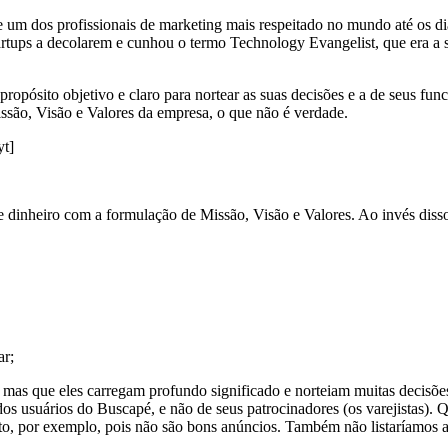
um dos profissionais de marketing mais respeitado no mundo até os dia
rtups a decolarem e cunhou o termo Technology Evangelist, que era a s
opósito objetivo e claro para nortear as suas decisões e a de seus fun
issão, Visão e Valores da empresa, o que não é verdade.
t]
 dinheiro com a formulação de Missão, Visão e Valores. Ao invés disso
ar;
 mas que eles carregam profundo significado e norteiam muitas decis
dos usuários do Buscapé, e não de seus patrocinadores (os varejistas). 
oto, por exemplo, pois não são bons anúncios. Também não listaríamos 