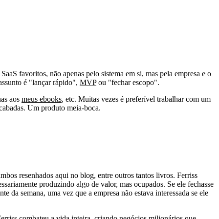
aS favoritos, não apenas pelo sistema em si, mas pela empresa e o
ssunto é "lançar rápido",
MVP
ou "fechar escopo".
nas aos
meus ebooks
, etc. Muitas vezes é preferível trabalhar com um
nacabadas. Um produto meia-boca.
ambos resenhados aqui no blog, entre outros tantos livros. Ferriss
essariamente produzindo algo de valor, mas ocupados. Se ele fechasse
tante da semana, uma vez que a empresa não estava interessada se ele
Ferriss combateu a vida inteira, criando negócios milionários que