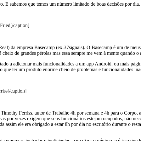
turo. E sabemos que
temos um número limitado de boas decisões por dia
.
Fried[/caption]
eal) da empresa Basecamp (ex-37signals). O Basecamp é um de meus Sa
 é cheio de grandes pérolas mas essa sempre me vem à mente quando o a
ntado a adicionar mais funcionalidades a um
app Android
, ou mais pági
 do que ter um produto enorme cheio de problemas e funcionalidades i
riss[/caption]
 Timothy Ferriss, autor de
Trabalhe 4h por semana
e
4h para o Corpo
, 
esas por vezes exigem que seus funcionários estejam ocupados, não nec
 assim ele era obrigado a estar 8h por dia no escritório durante o res
ria empresas inchadas e ineficientes, para dizer o mínimo, e é isso que 